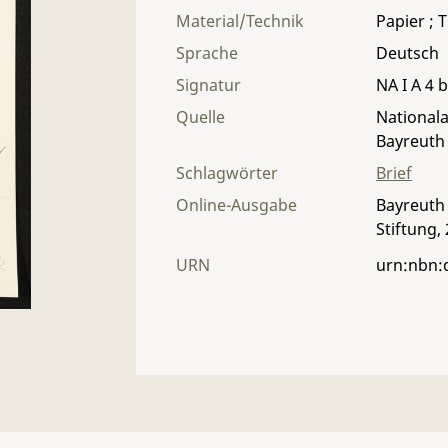
Material/Technik
Papier ; T
Sprache
Deutsch
Signatur
NA I A 4 b
Quelle
Nationala
Bayreuth
Schlagwörter
Brief
Online-Ausgabe
Bayreuth 
Stiftung,
URN
urn:nbn: