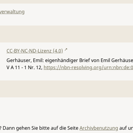
lverwaltung
CC-BY-NC-ND-Lizenz (4.0)
Gerhäuser, Emil: eigenhändiger Brief von Emil Gerhäuse
V A 11 - 1 Nr. 12
,
https://nbn-resolving.org/urn:nbn:de:
 Dann gehen Sie bitte auf die Seite
Archivbenutzung
auf un