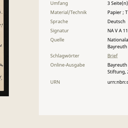
Umfang
3
Material/Technik
Papier ; T
Sprache
Deutsch
Signatur
NA V A 11 
Quelle
Nationala
Bayreuth
Schlagwörter
Brief
Online-Ausgabe
Bayreuth 
Stiftung,
URN
urn:nbn: