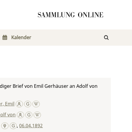
Kalender
iger Brief von Emil Gerhäuser an Adolf von
r, Emil
olf von
,
06.04.1892