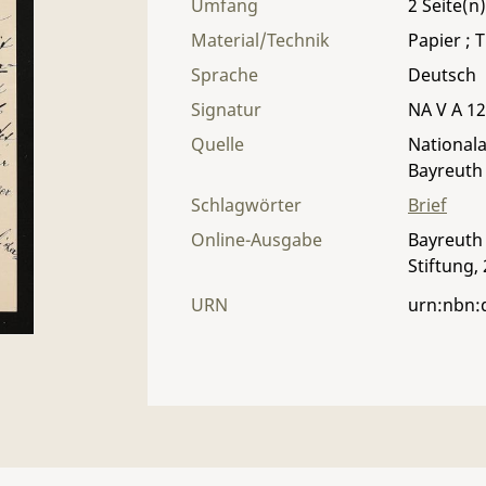
Umfang
2
Material/Technik
Papier ; T
Sprache
Deutsch
Signatur
NA V A 12 
Quelle
Nationala
Bayreuth
Schlagwörter
Brief
Online-Ausgabe
Bayreuth 
Stiftung,
URN
urn:nbn: