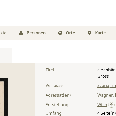
kte
Personen
Orte
Karte
Titel
eigenhänd
Gross
Verfasser
Scaria, Em
Adressat(en)
Wagner, 
Entstehung
Wien
Umfang
4