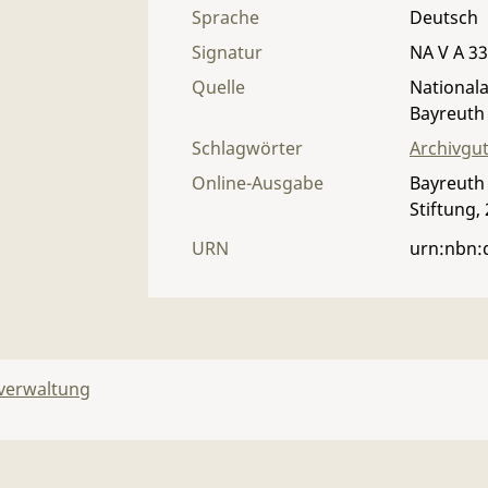
Sprache
Deutsch
Signatur
NA V A 33 
Quelle
Nationala
Bayreuth
Schlagwörter
Archivgu
Online-Ausgabe
Bayreuth 
Stiftung,
URN
urn:nbn:
lverwaltung