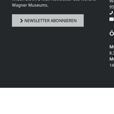
Wa
Wagner Museums.
95
NEWSLETTER ABONNIEREN
Ö
Mo
8.
Mo
14