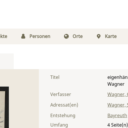
kte
Personen
Orte
Karte
Titel
eigenhän
Wagner
Verfasser
Wagner, 
Adressat(en)
Wagner, S
Entstehung
Bayreuth
Umfang
4