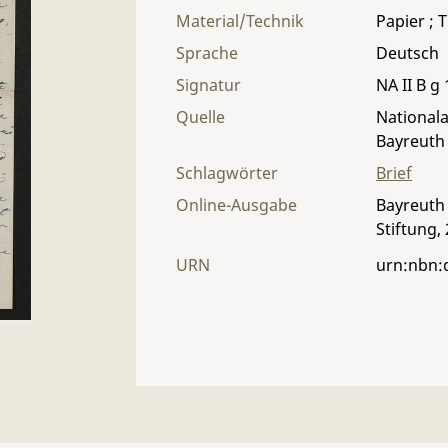
Material/Technik
Papier ; T
Sprache
Deutsch
Signatur
NA II B g 
Quelle
Nationala
Bayreuth
Schlagwörter
Brief
Online-Ausgabe
Bayreuth 
Stiftung,
URN
urn:nbn: