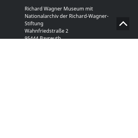
Richard Wagner Museum mit
Nationalarchiv der Richard-Wagner-
Stiftung
Wahnfriedstraße 2
95444 Bayreuth
+ 49 921- 757 - 28 - 0
info@wagnermuseum.de
Öffnungszeiten Nationalarchiv
Montag bis Freitag
8.30 bis 12.30 Uhr
Montag bis Donnerstag
14.00 bis 16.30 Uhr