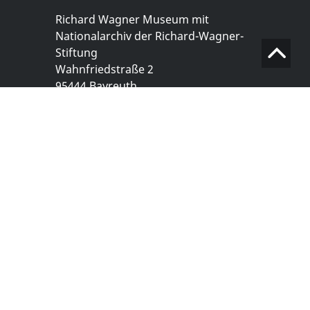
Richard Wagner Museum mit
Nationalarchiv der Richard-Wagner-
Stiftung
Wahnfriedstraße 2
95444 Bayreuth
+ 49 921- 757 - 28 - 0
info@wagnermuseum.de
Öffnungszeiten Nationalarchiv
Montag bis Freitag
8.30 bis 12.30 Uhr
Montag bis Donnerstag
14.00 bis 16.30 Uhr