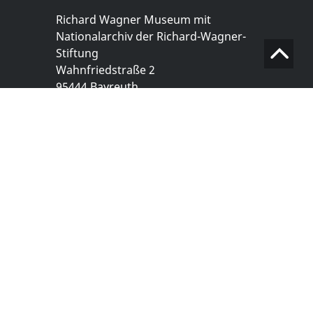
Richard Wagner Museum mit
Nationalarchiv der Richard-Wagner-
Stiftung
Wahnfriedstraße 2
95444 Bayreuth
+ 49 921- 757 - 28 - 0
info@wagnermuseum.de
Öffnungszeiten Nationalarchiv
Montag bis Freitag
8.30 bis 12.30 Uhr
Montag bis Donnerstag
14.00 bis 16.30 Uhr