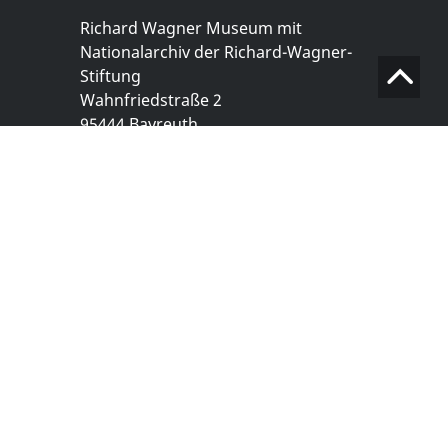
Richard Wagner Museum mit
Nationalarchiv der Richard-Wagner-
Stiftung
Wahnfriedstraße 2
95444 Bayreuth
+ 49 921- 757 - 28 - 0
info@wagnermuseum.de
Öffnungszeiten Nationalarchiv
Montag bis Freitag
8.30 bis 12.30 Uhr
Montag bis Donnerstag
14.00 bis 16.30 Uhr