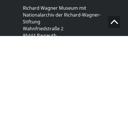
Richard Wagner Museum mit
Nationalarchiv der Richard-Wagner-
Stiftung
Wahnfriedstraße 2
95444 Bayreuth
+ 49 921- 757 - 28 - 0
info@wagnermuseum.de
Öffnungszeiten Nationalarchiv
Montag bis Freitag
8.30 bis 12.30 Uhr
Montag bis Donnerstag
14.00 bis 16.30 Uhr