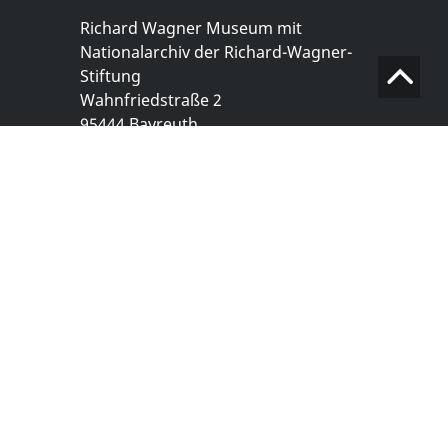
Richard Wagner Museum mit
Nationalarchiv der Richard-Wagner-
Stiftung
Wahnfriedstraße 2
95444 Bayreuth
+ 49 921- 757 - 28 - 0
info@wagnermuseum.de
Öffnungszeiten Nationalarchiv
Montag bis Freitag
8.30 bis 12.30 Uhr
Montag bis Donnerstag
14.00 bis 16.30 Uhr