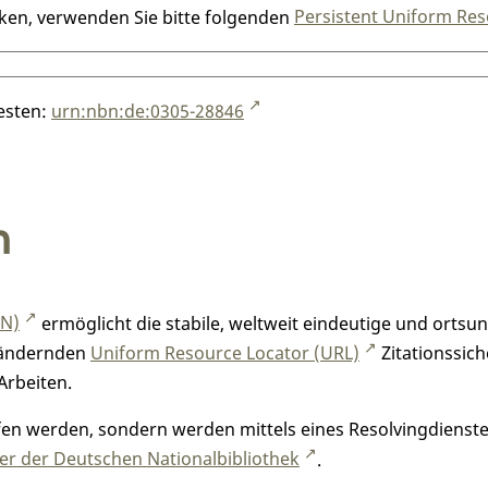
nken, verwenden Sie bitte folgenden
Persistent Uniform Res
testen:
urn:nbn:de:0305-28846
n
RN)
ermöglicht die stabile, weltweit eindeutige und orts
h ändernden
Uniform Resource Locator (URL)
Zitationssich
Arbeiten.
n werden, sondern werden mittels eines Resolvingdienstes
r der Deutschen Nationalbibliothek
.