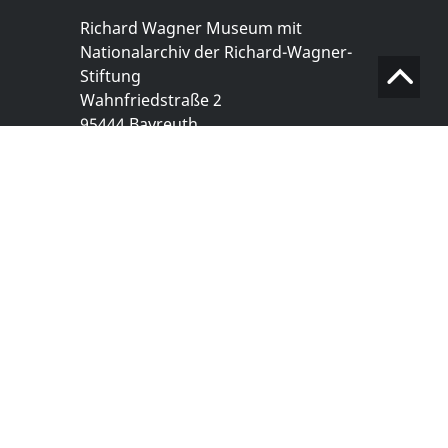
Richard Wagner Museum mit
Nationalarchiv der Richard-Wagner-
Stiftung
Wahnfriedstraße 2
95444 Bayreuth
+ 49 921- 757 - 28 - 0
info@wagnermuseum.de
Öffnungszeiten Nationalarchiv
Montag bis Freitag
8.30 bis 12.30 Uhr
Montag bis Donnerstag
14.00 bis 16.30 Uhr