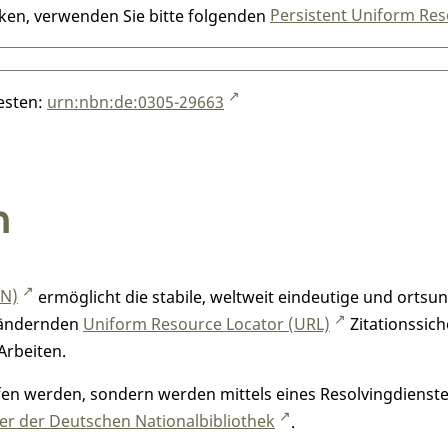
nken, verwenden Sie bitte folgenden
Persistent Uniform Res
testen:
urn:nbn:de:0305-29663
n
RN)
ermöglicht die stabile, weltweit eindeutige und orts
h ändernden
Uniform Resource Locator (URL)
Zitationssich
Arbeiten.
n werden, sondern werden mittels eines Resolvingdienstes
r der Deutschen Nationalbibliothek
.