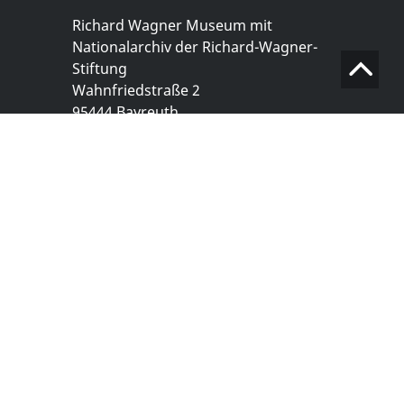
Richard Wagner Museum mit
Nationalarchiv der Richard-Wagner-
Stiftung
Wahnfriedstraße 2
95444 Bayreuth
+ 49 921- 757 - 28 - 0
info@wagnermuseum.de
Öffnungszeiten Nationalarchiv
Montag bis Freitag
8.30 bis 12.30 Uhr
Montag bis Donnerstag
14.00 bis 16.30 Uhr