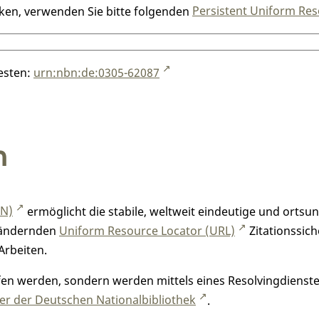
nken, verwenden Sie bitte folgenden
Persistent Uniform Res
testen:
urn:nbn:de:0305-62087
n
RN)
ermöglicht die stabile, weltweit eindeutige und orts
h ändernden
Uniform Resource Locator (URL)
Zitationssich
Arbeiten.
n werden, sondern werden mittels eines Resolvingdienstes
r der Deutschen Nationalbibliothek
.