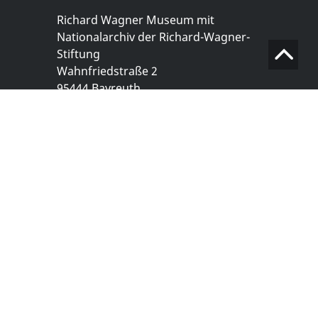
Richard Wagner Museum mit
Nationalarchiv der Richard-Wagner-
Stiftung
Wahnfriedstraße 2
95444 Bayreuth
+ 49 921- 757 - 28 - 0
info@wagnermuseum.de
Öffnungszeiten Nationalarchiv
Montag bis Freitag
8.30 bis 12.30 Uhr
Montag bis Donnerstag
14.00 bis 16.30 Uhr