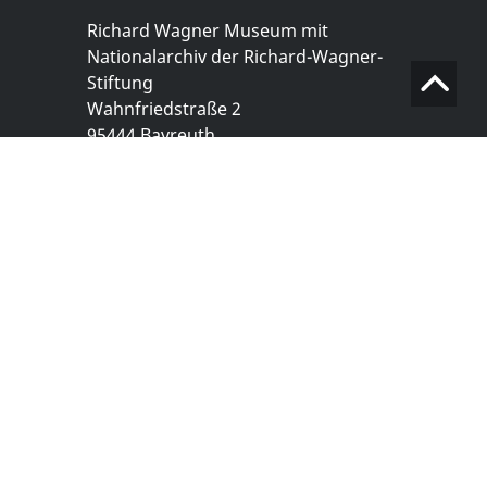
Richard Wagner Museum mit
Nationalarchiv der Richard-Wagner-
Stiftung
Wahnfriedstraße 2
95444 Bayreuth
+ 49 921- 757 - 28 - 0
info@wagnermuseum.de
Öffnungszeiten Nationalarchiv
Montag bis Freitag
8.30 bis 12.30 Uhr
Montag bis Donnerstag
14.00 bis 16.30 Uhr