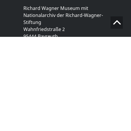
Richard Wagner Museum mit
Nationalarchiv der Richard-Wagner-
Stiftung
Wahnfriedstraße 2
95444 Bayreuth
+ 49 921- 757 - 28 - 0
info@wagnermuseum.de
Öffnungszeiten Nationalarchiv
Montag bis Freitag
8.30 bis 12.30 Uhr
Montag bis Donnerstag
14.00 bis 16.30 Uhr