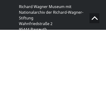
Richard Wagner Museum mit
Nationalarchiv der Richard-Wagner-
Stiftung
Wahnfriedstraße 2
95444 Bayreuth
+ 49 921- 757 - 28 - 0
info@wagnermuseum.de
Öffnungszeiten Nationalarchiv
Montag bis Freitag
8.30 bis 12.30 Uhr
Montag bis Donnerstag
14.00 bis 16.30 Uhr