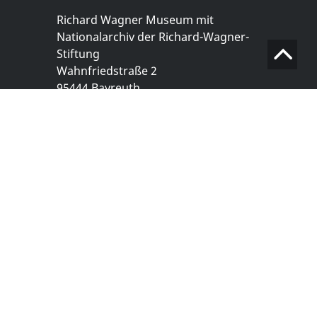
Richard Wagner Museum mit
Nationalarchiv der Richard-Wagner-
Stiftung
Wahnfriedstraße 2
95444 Bayreuth
+ 49 921- 757 - 28 - 0
info@wagnermuseum.de
Öffnungszeiten Nationalarchiv
Montag bis Freitag
8.30 bis 12.30 Uhr
Montag bis Donnerstag
14.00 bis 16.30 Uhr