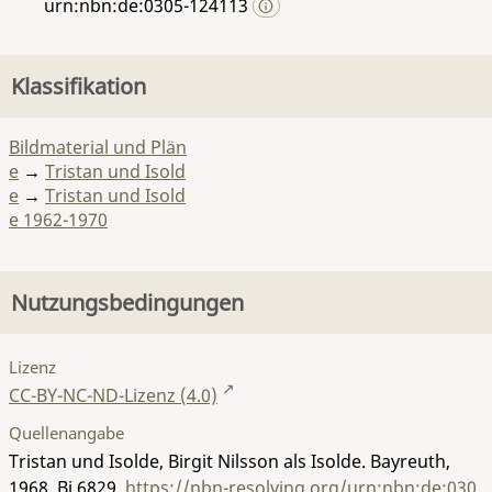
urn:nbn:de:0305-124113
Klassifikation
Bildmaterial und Plän
e
→
Tristan und Isold
e
→
Tristan und Isold
e 1962-1970
Nutzungsbedingungen
Lizenz
CC-BY-NC-ND-Lizenz (4.0)
Quellenangabe
Tristan und Isolde, Birgit Nilsson als Isolde. Bayreuth,
1968.
Bi 6829
,
https://nbn-resolving.org/urn:nbn:de:030