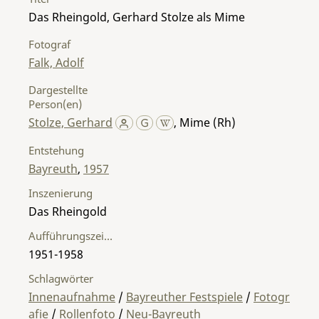
Das Rheingold, Gerhard Stolze als Mime
Fotograf
Falk, Adolf
Dargestellte
Person(en)
Stolze, Gerhard
,
Mime (Rh)
Entstehung
Bayreuth
,
1957
Inszenierung
Das Rheingold
Aufführungszeitraum
1951-1958
Schlagwörter
Innenaufnahme
/
Bayreuther Festspiele
/
Fotogr
afie
/
Rollenfoto
/
Neu-Bayreuth