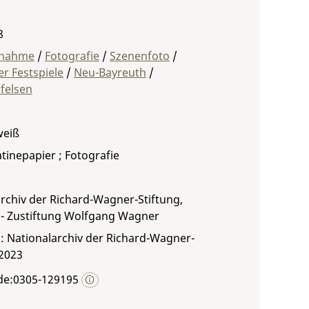
8
fnahme
/
Fotografie
/
Szenenfoto
/
r Festspiele
/
Neu-Bayreuth
/
felsen
weiß
atinepapier ; Fotografie
rchiv der Richard-Wagner-Stiftung,
 - Zustiftung Wolfgang Wagner
: Nationalarchiv der Richard-Wagner-
 2023
de:0305-129195