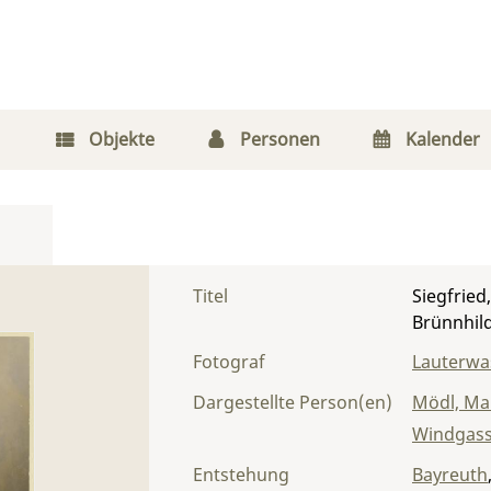
Objekte
Personen
Kalender
Titel
Siegfried
Brünnhil
Fotograf
Lauterwas
Dargestellte Person(en)
Mödl, Ma
Windgass
Entstehung
Bayreuth