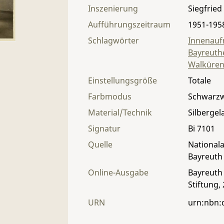
Inszenierung
Siegfried
Aufführungszeitraum
1951-195
Schlagwörter
Innenau
Bayreuthe
Walküren
Einstellungsgröße
Totale
Farbmodus
Schwarz
Material/Technik
Silbergel
Signatur
Bi 7101
Quelle
Nationala
Bayreuth
Online-Ausgabe
Bayreuth 
Stiftung,
URN
urn:nbn: