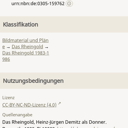
urn:nbn:de:0305-159762
Klassifikation
Bildmaterial und Plän
e
→
Das Rheingold
→
Das Rheingold 1983-1
986
Nutzungsbedingungen
Lizenz
CC-BY-NC-ND-Lizenz (4.0)
Quellenangabe
Das Rheingold, Heinz-Jürgen Demitz als Donner.