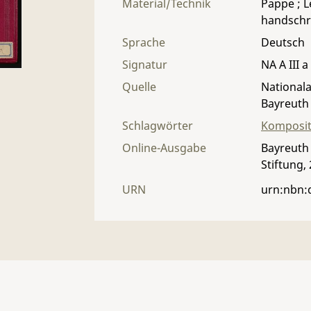
Material/Technik
Pappe ; Le
handschri
Sprache
Deutsch
Signatur
NA A III a
Quelle
Nationala
Bayreuth
Schlagwörter
Komposit
Online-Ausgabe
Bayreuth 
Stiftung,
URN
urn:nbn: