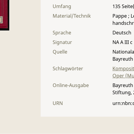
Umfang
135
Material/Technik
Pappe ; Le
handschri
Sprache
Deutsch
Signatur
NA A III c
Quelle
Nationala
Bayreuth
Schlagwörter
Komposit
Oper (Mu
Online-Ausgabe
Bayreuth 
Stiftung,
URN
urn:nbn: