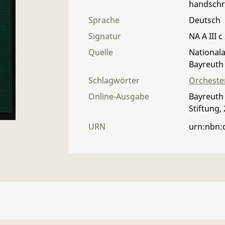
handschri
Sprache
Deutsch
Signatur
NA A III c
Quelle
Nationala
Bayreuth
Schlagwörter
Orcheste
Online-Ausgabe
Bayreuth 
Stiftung,
URN
urn:nbn: