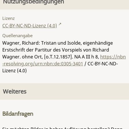
Nutzungsbedingungen
Lizenz
CC-BY-NC-ND-Lizenz (4.0)
Quellenangabe
Wagner, Richard: Tristan und Isolde, eigenhändige
Erstschrift der Partitur des Vorspiels von Richard
Wagner. ohne Ort, [o.T.12.1857].
NA A III h 8
,
https://nbn
-resolving.org/urn:nbn:de:0305-3401
/ CC-BY-NC-ND-
Lizenz (4.0)
Weiteres
Bildanfragen