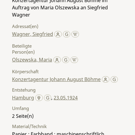
Konzertagentur Johann August Böhme im
Auftrag von Maria Olszewska an Siegfried
Wagner
Adressat(en)
Wagner, Siegfried
Beteiligte
Person(en)
Olszewska, Maria
Körperschaft
Konzertagentur Johann August Böhme
Entstehung
Hamburg
,
23.05.1924
Umfang
2
Material/Technik
Papier ; Farbband ; maschinenschriftlich