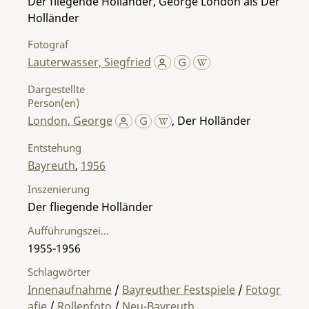
Der fliegende Holländer, George London als Der
Holländer
Fotograf
Lauterwasser, Siegfried
Dargestellte
Person(en)
London, George
,
Der Holländer
Entstehung
Bayreuth
,
1956
Inszenierung
Der fliegende Holländer
Aufführungszeitraum
1955-1956
Schlagwörter
Innenaufnahme
/
Bayreuther Festspiele
/
Fotogr
afie
/
Rollenfoto
/
Neu-Bayreuth