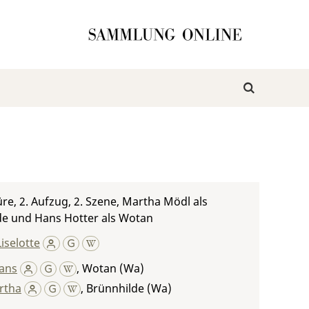
re, 2. Aufzug, 2. Szene, Martha Mödl als
de und Hans Hotter als Wotan
Liselotte
Hans
,
Wotan (Wa)
rtha
,
Brünnhilde (Wa)