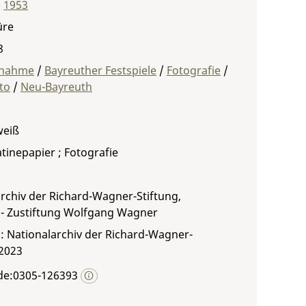
,
1953
üre
8
fnahme
/
Bayreuther Festspiele
/
Fotografie
/
to
/
Neu-Bayreuth
weiß
atinepapier ; Fotografie
rchiv der Richard-Wagner-Stiftung,
 - Zustiftung Wolfgang Wagner
: Nationalarchiv der Richard-Wagner-
 2023
de:0305-126393