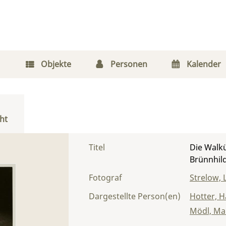
Objekte
Personen
Kalender
ht
Titel
Die Walkü
Brünnhil
Fotograf
Strelow, 
Dargestellte Person(en)
Hotter, 
Mödl, Ma