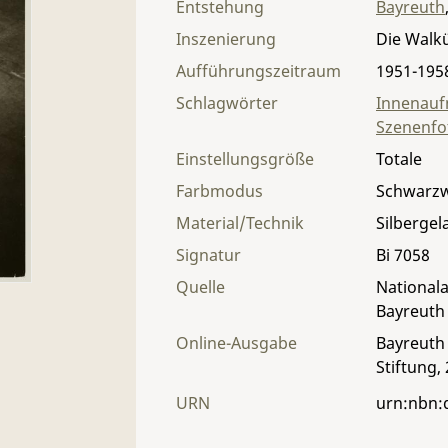
Entstehung
Bayreuth
Inszenierung
Die Walk
Aufführungszeitraum
1951-195
Schlagwörter
Innenau
Szenenfo
Einstellungsgröße
Totale
Farbmodus
Schwarz
Material/Technik
Silbergel
Signatur
Bi 7058
Quelle
Nationala
Bayreuth
Online-Ausgabe
Bayreuth 
Stiftung,
URN
urn:nbn: