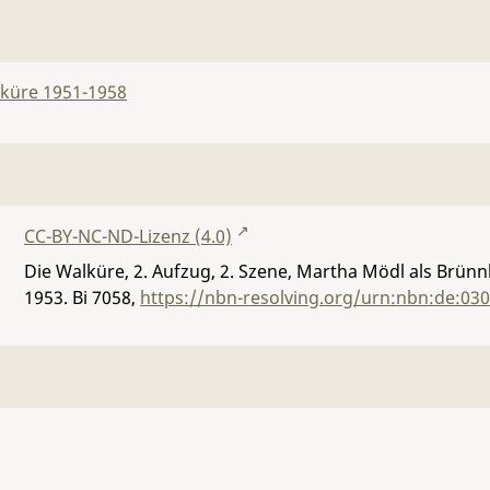
lküre 1951-1958
CC-BY-NC-ND-Lizenz (4.0)
Die Walküre, 2. Aufzug, 2. Szene, Martha Mödl als Brün
1953.
Bi 7058
,
https://nbn-resolving.org/urn:nbn:de:03