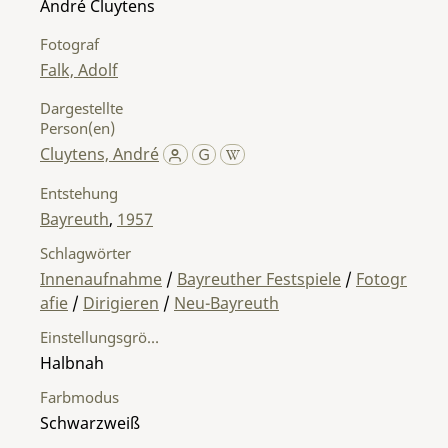
André Cluytens
Fotograf
Falk, Adolf
Dargestellte
Person(en)
Cluytens, André
Entstehung
Bayreuth
,
1957
Schlagwörter
Innenaufnahme
/
Bayreuther Festspiele
/
Fotogr
afie
/
Dirigieren
/
Neu-Bayreuth
Einstellungsgröße
Halbnah
Farbmodus
Schwarzweiß