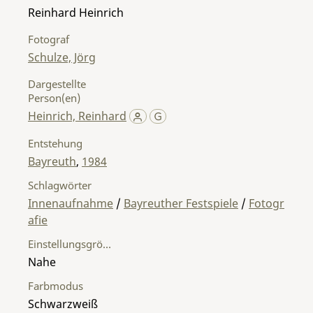
Reinhard Heinrich
Fotograf
Schulze, Jörg
Dargestellte
Person(en)
Heinrich, Reinhard
Entstehung
Bayreuth
,
1984
Schlagwörter
Innenaufnahme
/
Bayreuther Festspiele
/
Fotogr
afie
Einstellungsgröße
Nahe
Farbmodus
Schwarzweiß