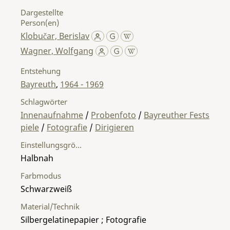
Dargestellte
Person(en)
Klobučar, Berislav
Wagner, Wolfgang
Entstehung
Bayreuth
,
1964 - 1969
Schlagwörter
Innenaufnahme
/
Probenfoto
/
Bayreuther Fests
piele
/
Fotografie
/
Dirigieren
Einstellungsgröße
Halbnah
Farbmodus
Schwarzweiß
Material/Technik
Silbergelatinepapier ; Fotografie