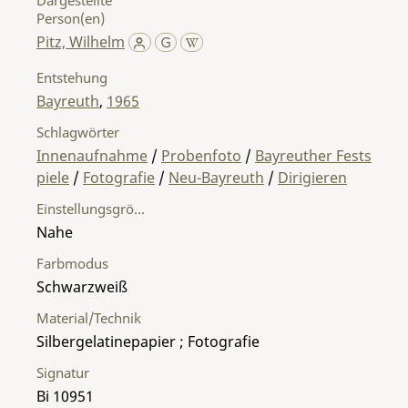
Person(en)
Pitz, Wilhelm
Entstehung
Bayreuth
,
1965
Schlagwörter
Innenaufnahme
/
Probenfoto
/
Bayreuther Fests
piele
/
Fotografie
/
Neu-Bayreuth
/
Dirigieren
Einstellungsgröße
Nahe
Farbmodus
Schwarzweiß
Material/Technik
Silbergelatinepapier ; Fotografie
Signatur
Bi 10951