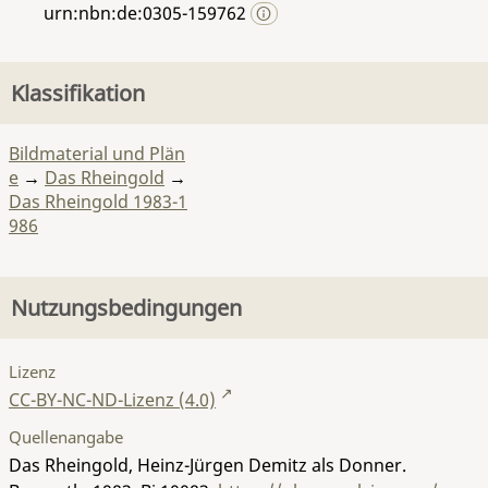
urn:nbn:de:0305-159762
Klassifikation
Bildmaterial und Plän
e
→
Das Rheingold
→
Das Rheingold 1983-1
986
Nutzungsbedingungen
Lizenz
CC-BY-NC-ND-Lizenz (4.0)
Quellenangabe
Das Rheingold, Heinz-Jürgen Demitz als Donner.