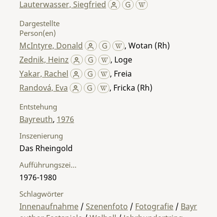
Lauterwasser, Siegfried
Dargestellte
Person(en)
McIntyre, Donald
,
Wotan (Rh)
Zednik, Heinz
,
Loge
Yakar, Rachel
,
Freia
Randová, Eva
,
Fricka (Rh)
Entstehung
Bayreuth
,
1976
Inszenierung
Das Rheingold
Aufführungszeitraum
1976-1980
Schlagwörter
Innenaufnahme
/
Szenenfoto
/
Fotografie
/
Bayr