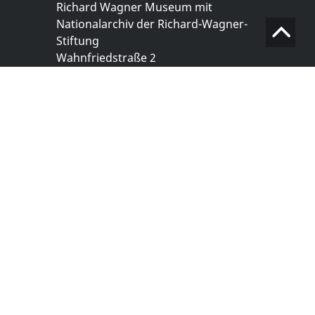
Richard Wagner Museum mit
Nationalarchiv der Richard-Wagner-
Stiftung
Wahnfriedstraße 2
95444 Bayreuth
+ 49 921- 757 - 28 - 0
info@wagnermuseum.de
Öffnungszeiten Nationalarchiv
Montag bis Freitag
8.30 bis 12.30 Uhr
Montag bis Donnerstag
14.00 bis 16.30 Uhr