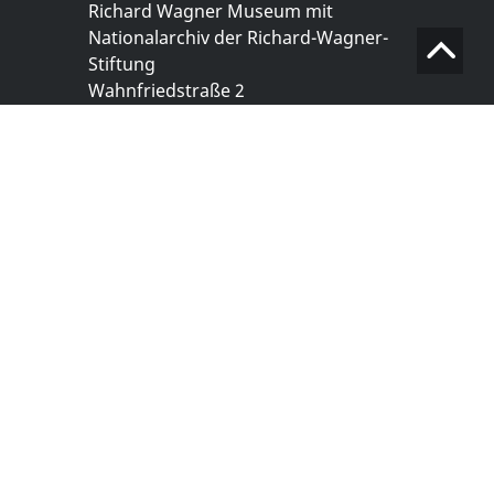
Richard Wagner Museum mit
Nationalarchiv der Richard-Wagner-
Stiftung
Wahnfriedstraße 2
95444 Bayreuth
+ 49 921- 757 - 28 - 0
info@wagnermuseum.de
Öffnungszeiten Nationalarchiv
Montag bis Freitag
8.30 bis 12.30 Uhr
Montag bis Donnerstag
14.00 bis 16.30 Uhr