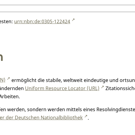
testen:
urn:nbn:de:0305-122424
n
RN)
ermöglicht die stabile, weltweit eindeutige und orts
h ändernden
Uniform Resource Locator (URL)
Zitationssich
Arbeiten.
n werden, sondern werden mittels eines Resolvingdienstes
r der Deutschen Nationalbibliothek
.