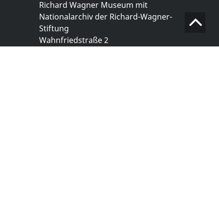
Richard Wagner Museum mit
Nationalarchiv der Richard-Wagner-
Stiftung
Wahnfriedstraße 2
95444 Bayreuth
+ 49 921- 757 - 28 - 0
info@wagnermuseum.de
Öffnungszeiten Nationalarchiv
Montag bis Freitag
8.30 bis 12.30 Uhr
Montag bis Donnerstag
14.00 bis 16.30 Uhr