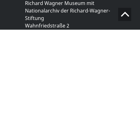
Richard Wagner Museum mit
Nationalarchiv der Richard-Wagner-
Stiftung
Wahnfriedstraße 2
95444 Bayreuth
+ 49 921- 757 - 28 - 0
info@wagnermuseum.de
Öffnungszeiten Nationalarchiv
Montag bis Freitag
8.30 bis 12.30 Uhr
Montag bis Donnerstag
14.00 bis 16.30 Uhr