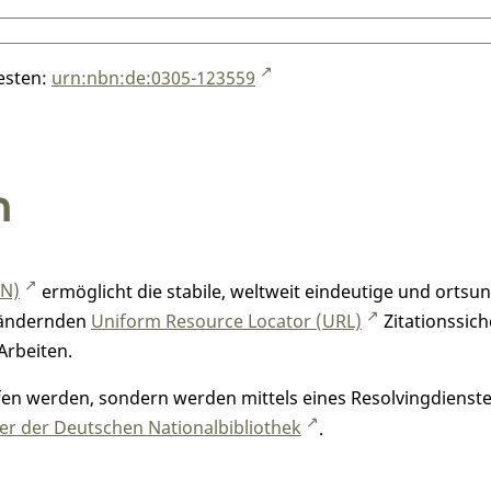
testen:
urn:nbn:de:0305-123559
n
RN)
ermöglicht die stabile, weltweit eindeutige und orts
h ändernden
Uniform Resource Locator (URL)
Zitationssich
Arbeiten.
n werden, sondern werden mittels eines Resolvingdienstes
r der Deutschen Nationalbibliothek
.