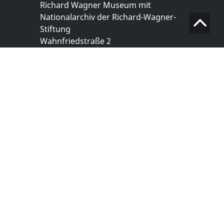
Richard Wagner Museum mit
Nationalarchiv der Richard-Wagner-
Stiftung
Wahnfriedstraße 2
95444 Bayreuth
+ 49 921- 757 - 28 - 0
info@wagnermuseum.de
Öffnungszeiten Nationalarchiv
Montag bis Freitag
8.30 bis 12.30 Uhr
Montag bis Donnerstag
14.00 bis 16.30 Uhr