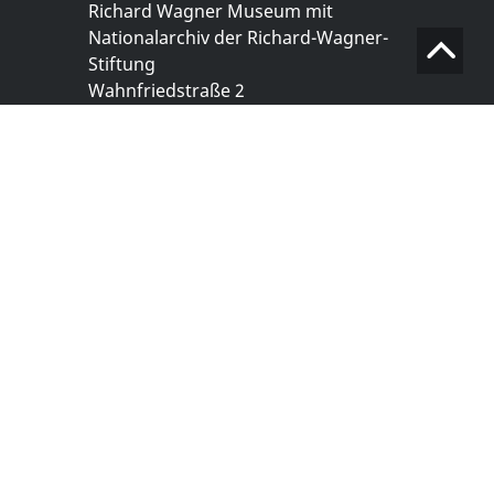
Richard Wagner Museum mit
Nationalarchiv der Richard-Wagner-
Stiftung
Wahnfriedstraße 2
95444 Bayreuth
+ 49 921- 757 - 28 - 0
info@wagnermuseum.de
Öffnungszeiten Nationalarchiv
Montag bis Freitag
8.30 bis 12.30 Uhr
Montag bis Donnerstag
14.00 bis 16.30 Uhr