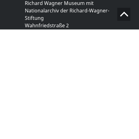
Richard Wagner Museum mit
Nationalarchiv der Richard-Wagner-
Stiftung
Wahnfriedstraße 2
95444 Bayreuth
+ 49 921- 757 - 28 - 0
info@wagnermuseum.de
Öffnungszeiten Nationalarchiv
Montag bis Freitag
8.30 bis 12.30 Uhr
Montag bis Donnerstag
14.00 bis 16.30 Uhr