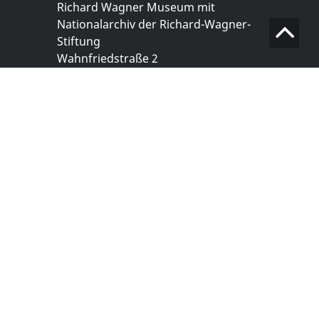
Richard Wagner Museum mit
Nationalarchiv der Richard-Wagner-
Stiftung
Wahnfriedstraße 2
95444 Bayreuth
+ 49 921- 757 - 28 - 0
info@wagnermuseum.de
Öffnungszeiten Nationalarchiv
Montag bis Freitag
8.30 bis 12.30 Uhr
Montag bis Donnerstag
14.00 bis 16.30 Uhr