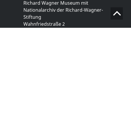
Richard Wagner Museum mit
Nationalarchiv der Richard-Wagner-
Stiftung
Wahnfriedstraße 2
95444 Bayreuth
+ 49 921- 757 - 28 - 0
info@wagnermuseum.de
Öffnungszeiten Nationalarchiv
Montag bis Freitag
8.30 bis 12.30 Uhr
Montag bis Donnerstag
14.00 bis 16.30 Uhr